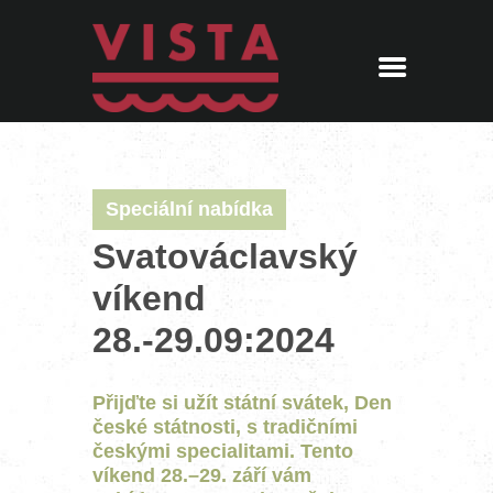
ÚVOD
MENU
REZERVACE
AKTUALITY
PENZION
Speciální nabídka
KONTAKT
360° PROHLÍDKA
Svatováclavský
víkend
28.-29.09:2024
Přijďte si užít státní svátek, Den
české státnosti, s tradičními
českými specialitami. Tento
víkend 28.–29. září vám