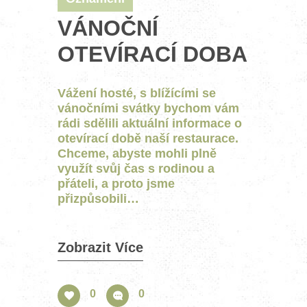
VÁNOČNÍ
OTEVÍRACÍ DOBA
Vážení hosté, s blížícími se
vánočními svátky bychom vám
rádi sdělili aktuální informace o
otevírací době naší restaurace.
Chceme, abyste mohli plně
využít svůj čas s rodinou a
přáteli, a proto jsme
přizpůsobili…
Zobrazit Více
0
0