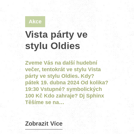
Akce
Vista párty ve
stylu Oldies
Zveme Vás na další hudební
večer, tentokrát ve stylu Vista
párty ve stylu Oldies. Kdy?
pátek 19. dubna 2024 Od kolika?
19:30 Vstupné? symbolických
100 Kč Kdo zahraje? Dj Sphinx
Těšíme se na…
Zobrazit Více