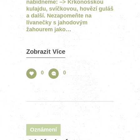
nabídneme: –> Krkonošskou
kulajdu, svíčkovou, hovězí guláš
a další. Nezapomeňte na
lívanečky s jahodovým
žahourem jako…
Zobrazit Více
0
0
Oznámení