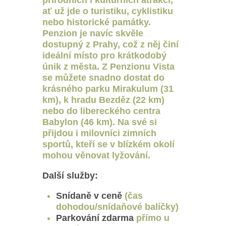
ať už jde o turistiku, cyklistiku
nebo historické památky.
Penzion je navíc skvěle
dostupný z Prahy, což z něj činí
ideální místo pro krátkodobý
únik z města. Z Penzionu Vista
se můžete snadno dostat do
krásného parku Mirakulum (31
km), k hradu Bezděz (22 km)
nebo do libereckého centra
Babylon (46 km). Na své si
přijdou i milovníci zimních
sportů, kteří se v blízkém okolí
mohou věnovat lyžování.
Další služby:
Snídaně v ceně
(čas
dohodou/snídaňové balíčky)
Parkování zdarma
přímo u