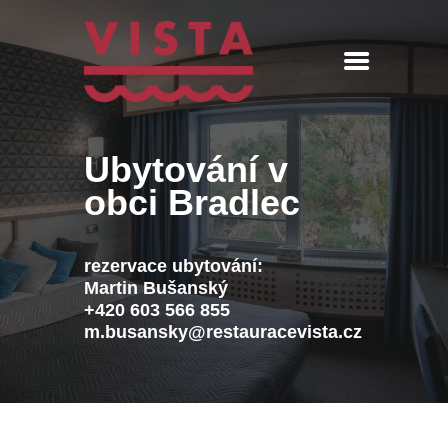
ÚVOD
MENU
REZERVACE
AKTUALITY
Ubytování v
PENZION
obci Bradlec
KONTAKT
360° PROHLÍDKA
rezervace ubytování:
Martin Bušanský
‭+420 603 566 855‬
m.busansky@restauracevista.cz