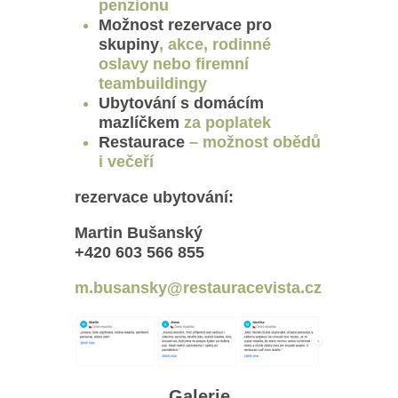
penzionu
Možnost rezervace pro
skupiny
, akce, rodinné
oslavy nebo firemní
teambuildingy
Ubytování s domácím
mazlíčkem
za poplatek
Restaurace
– možnost obědů
i večeří
rezervace ubytování:
Martin Bušanský
‭+420 603 566 855‬
m.busansky@restauracevista.cz
Galerie