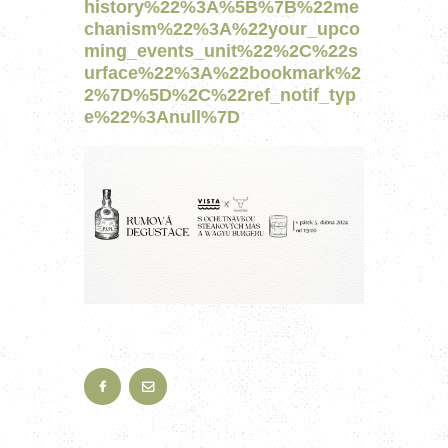
history%22%3A%5B%7B%22me
chanism%22%3A%22your_upco
ming_events_unit%22%2C%22s
urface%22%3A%22bookmark%2
2%7D%5D%2C%22ref_notif_typ
e%22%3Anull%7D