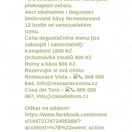
překvapení večera.
Akci obohatíme i degustací
limitované kávy fermentované
12 hodin ve venezuelském
rumu.
Cena degustačního menu (lze
zakoupit i samostatně):
Kompletní 1600 Kč
Ochutnávka steaků 800 Kč
Rumy a káva 800 Kč
Rezervujte si svá místa:
Restaurace Vista –
608 000
644,
info@restauracevista.cz
Casa del Toro –
606 020
067,
info@casadeltoro.cz
Odkaz na událost:
https://www.facebook.com/event
s/1947217672405369/?
acontext=%7B%22event_action_