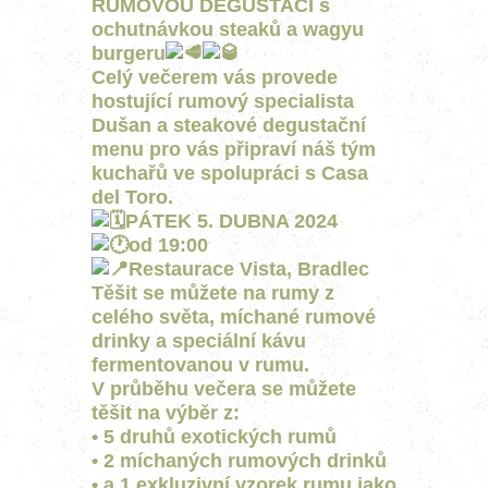
RUMOVOU DEGUSTACI s
ochutnávkou steaků a wagyu
burgeru
Celý večerem vás provede
hostující rumový specialista
Dušan a steakové degustační
menu pro vás připraví náš tým
kuchařů ve spolupráci s Casa
del Toro.
PÁTEK 5. DUBNA 2024
od 19:00
Restaurace Vista, Bradlec
Těšit se můžete na rumy z
celého světa, míchané rumové
drinky a speciální kávu
fermentovanou v rumu.
V průběhu večera se můžete
těšit na výběr z:
• 5 druhů exotických rumů
• 2 míchaných rumových drinků
• a 1 exkluzivní vzorek rumu jako