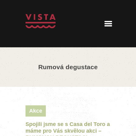
ÚVOD
MENU
REZERVACE
AKTUALITY
PENZION
KONTAKT
Rumová degustace
360° PROHLÍDKA
Akce
Spojili jsme se s Casa del Toro a
máme pro Vás skvělou akci –