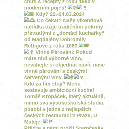
chutí s recepty z roku 1860 v
moderním pojetí!
Kdy? 22.-24.03.2024
Co čekat? Naše víkendová
nabídka ožije tradičními pokrmy
převzatými z „domácí kuchařky“
od Magdalény Dobromily
Rettigové z roku 1860.
Vinné Párování: Pokud
máte rádi výborné víno,
neváhejte si objednat navíc naše
vinné párování s českými
červenými víny.
Kdo za tím stojí? Menu
sestavuje ambiciózní kuchař
Tomáš Kropáček, který aktuálně,
mimo svá vysokoškolská studia,
působí v jedné z nejlepších
českých restaurací v Praze, U
Matěje.
Přijďte s námi prožít Staročeský