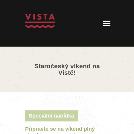
ÚVOD
MENU
REZERVACE
AKTUALITY
PENZION
KONTAKT
Staročeský víkend na
360° PROHLÍDKA
Vistě!
Speciální nabídka
Připravte se na víkend plný