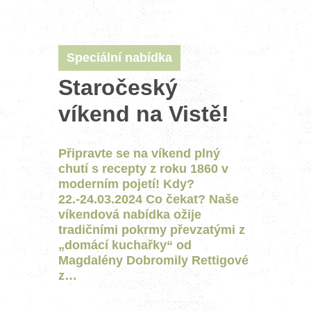
Speciální nabídka
Staročeský
víkend na Vistě!
Připravte se na víkend plný
chutí s recepty z roku 1860 v
moderním pojetí! Kdy?
22.-24.03.2024 Co čekat? Naše
víkendová nabídka ožije
tradičními pokrmy převzatými z
„domácí kuchařky“ od
Magdalény Dobromily Rettigové
z…