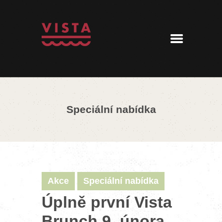
ÚVOD
MENU
REZERVACE
AKTUALITY
PENZION
KONTAKT
Speciální nabídka
360° PROHLÍDKA
Akce
Speciální nabídka
Úplně první Vista
Brunch 9. února