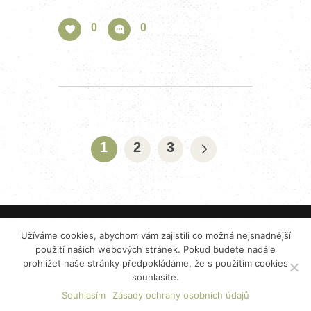
0
0
Navigace
pro
PAGE
1
PAGE
2
PAGE
3
příspěvky
2023 ©
Restaurace VISTA
pod vedením
K+B
Užíváme cookies, abychom vám zajistili co možná nejsnadnější
PRODUKCE CATERING s.r.o.
použití našich webových stránek. Pokud budete nadále
prohlížet naše stránky předpokládáme, že s použitím cookies
Zásady ochrany osobních údajů
souhlasíte.
Mimosoudní řešení spotřebitelských sporů (ADR)
Souhlasím
Zásady ochrany osobních údajů