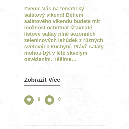
Zveme Vás na tematický
salátový víkend! Během
salátového víkendu budete mít
možnost ochutnat šťavnaté
listové saláty plné sezónních
zeleninových lahůdek z různých
světových kuchyní. Právě saláty
mohou být v létě skvělým
osvěžením. Těšíme…
Zobrazit Více
0
0