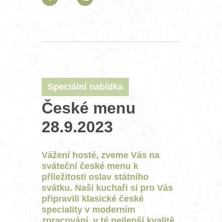
Speciální nabídka
České menu
28.9.2023
Vážení hosté, zveme Vás na
sváteční české menu k
příležitosti oslav státního
svátku. Naši kuchaři si pro Vás
připravili klasické české
speciality v moderním
zpracování, v té nejlepší kvalitě.