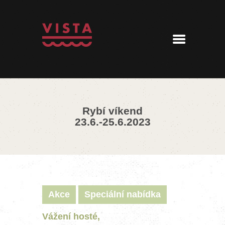
ÚVOD
MENU
REZERVACE
AKTUALITY
PENZION
KONTAKT
Rybí víkend
360° PROHLÍDKA
23.6.-25.6.2023
Akce
Speciální nabídka
Vážení hosté,