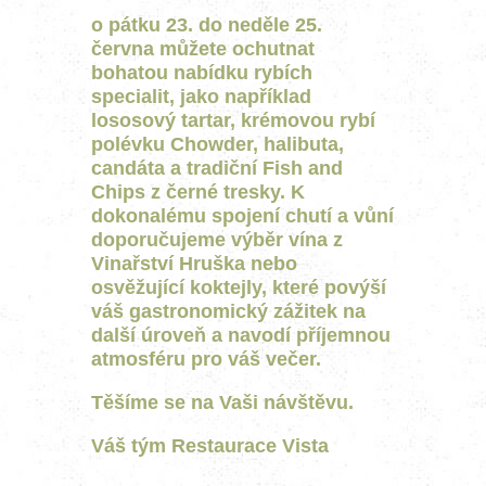
o pátku 23. do neděle 25.
června můžete ochutnat
bohatou nabídku rybích
specialit, jako například
lososový tartar, krémovou rybí
polévku Chowder, halibuta,
candáta a tradiční Fish and
Chips z černé tresky. K
dokonalému spojení chutí a vůní
doporučujeme výběr vína z
Vinařství Hruška nebo
osvěžující koktejly, které povýší
váš gastronomický zážitek na
další úroveň a navodí příjemnou
atmosféru pro váš večer.
Těšíme se na Vaši návštěvu.
Váš tým Restaurace Vista