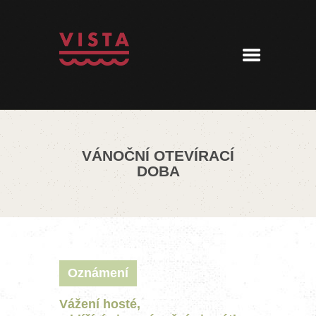
ÚVOD
MENU
REZERVACE
AKTUALITY
PENZION
KONTAKT
VÁNOČNÍ OTEVÍRACÍ
360° PROHLÍDKA
DOBA
Oznámení
Vážení hosté,