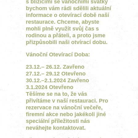
s blížícími se vánočními svátky
bychom vám rádi sdělili aktuální
informace o otevírací době naší
restaurace. Chceme, abyste
mohli plně využít svůj čas s
rodinou a přáteli, a proto jsme
přizpůsobili naši otvírací dobu.
Vánoční Otevírací Doba:
23.12.– 26.12. Zavřeno
27.12.– 29.12 Otevřeno
30.12.–2.1.2024 Zavřeno
3.1.2024 Otevřeno
Těšíme se na to, že vás
přivítáme v naší restauraci. Pro
rezervace na vánoční večeře,
firemní akce nebo jakékoli jiné
speciální příležitosti nás
neváhejte kontaktovat.