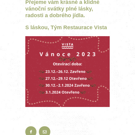
Přejeme vám krásné a klidné
vánoční svátky plné lásky,
radosti a dobrého jídla.
S láskou, Tým Restaurace Vista