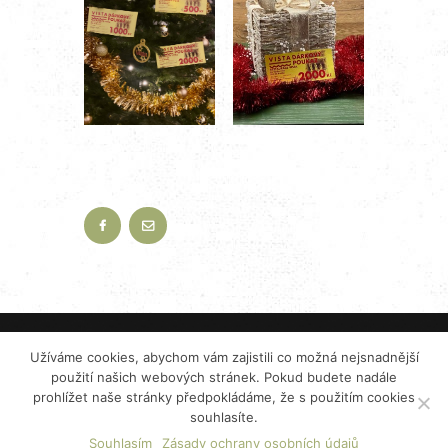
2023 ©
Restaurace VISTA
pod vedením
K+B
Užíváme cookies, abychom vám zajistili co možná nejsnadnější
PRODUKCE CATERING s.r.o.
použití našich webových stránek. Pokud budete nadále
prohlížet naše stránky předpokládáme, že s použitím cookies
Zásady ochrany osobních údajů
souhlasíte.
Mimosoudní řešení spotřebitelských sporů (ADR)
Souhlasím
Zásady ochrany osobních údajů