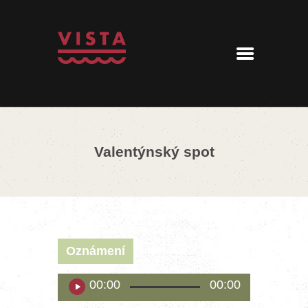
ÚVOD
MENU
REZERVACE
AKTUALITY
PENZION
KONTAKT
Valentýnský spot
360° PROHLÍDKA
Oznámení
Audio
00:00
00:00
přehrávač