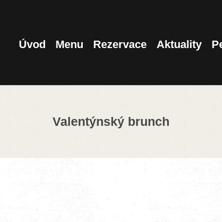
ÚVOD
MENU
Úvod
Menu
Rezervace
Aktuality
P
REZERVACE
AKTUALITY
Valentýnský brunch
PENZION
KONTAKT
360°