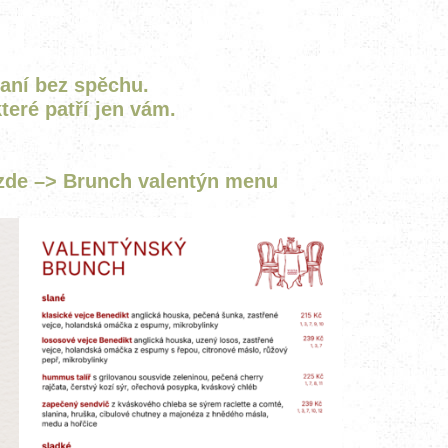
PROHLÍDKA
aní bez spěchu.
které patří jen vám.
 zde –>
Brunch valentýn menu