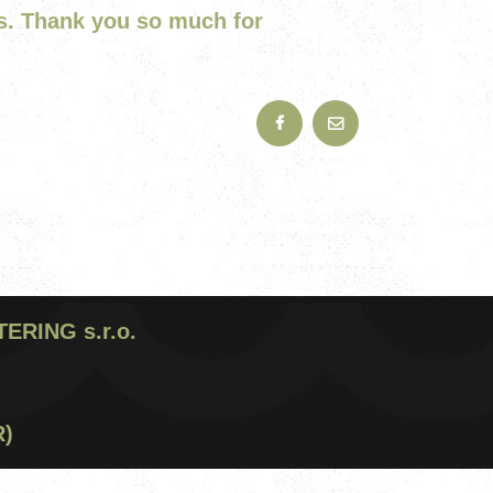
ces. Thank you so much for
RING s.r.o.
R)