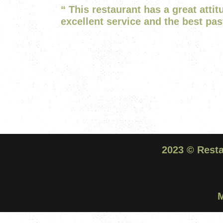
“
This restaurant has a great attit
excellent service and the best past
2023 ©
Rest
M