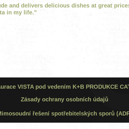
PROHLÍDKA
ude and delivers delicious dishes at great pri
a in my life.
”
aurace VISTA
pod vedením
K+B PRODUKCE CATE
Zásady ochrany osobních údajů
imosoudní řešení spotřebitelských sporů (AD