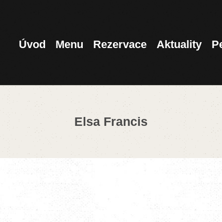
ÚVOD
MENU
Úvod
Menu
Rezervace
Aktuality
P
REZERVACE
AKTUALITY
Elsa Francis
PENZION
KONTAKT
360°