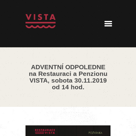
ÚVOD
MENU
REZERVACE
AKTUALITY
PENZION
KONTAKT
ADVENTNÍ ODPOLEDNE
360° PROHLÍDKA
na Restauraci a Penzionu
VISTA, sobota 30.11.2019
od 14 hod.